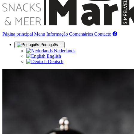
(actual)
Página principal
Menu
Informação
Comentários
Contacto
Português
Nederlands
English
Deutsch