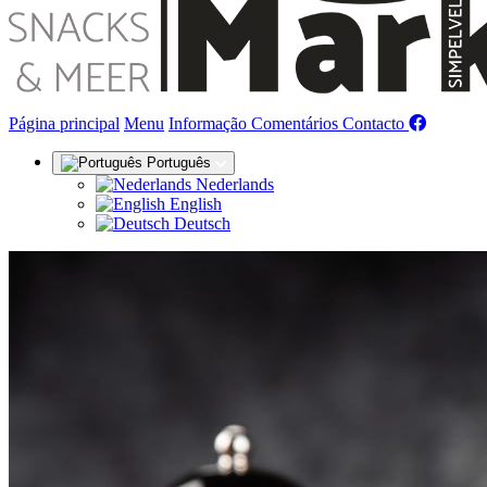
(actual)
Página principal
Menu
Informação
Comentários
Contacto
Português
Nederlands
English
Deutsch